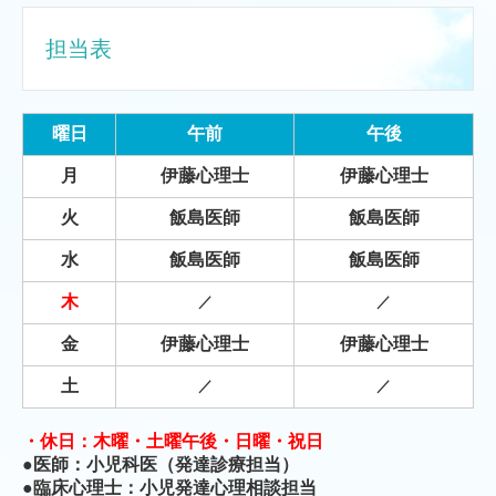
担当表
曜日
午前
午後
月
伊藤心理士
伊藤心理士
火
飯島医師
飯島医師
水
飯島医師
飯島医師
木
／
／
金
伊藤心理士
伊藤心理士
土
／
／
・休日：木曜・土曜午後・日曜・祝日
●医師：小児科医（発達診療担当）
●臨床心理士：小児発達心理相談担当